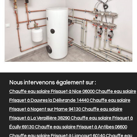
Nous intervenons également sur :
Chauffe eau solaire Frisquet à Nice 06000
Chauffe eau solaire
Frisquet à Douvres la Délivrande 14440
Chauffe eau solaire
Frisquet à Nogent sur Marne 94130
Chauffe eau solaire
Frisquet à La Verpillière 38290
Chauffe eau solaire Frisquet à
Écully 69130
Chauffe eau solaire Frisquet à Antibes 06600
Chauffe eau solaire Frisquet à Liancourt 60140
Chauffe eau