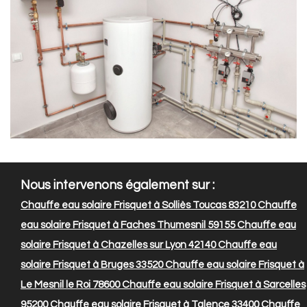
Nous intervenons également sur :
Chauffe eau solaire Frisquet à Solliès Toucas 83210
Chauffe
eau solaire Frisquet à Faches Thumesnil 59155
Chauffe eau
solaire Frisquet à Chazelles sur Lyon 42140
Chauffe eau
solaire Frisquet à Bruges 33520
Chauffe eau solaire Frisquet à
Le Mesnil le Roi 78600
Chauffe eau solaire Frisquet à Sarcelles
95200
Chauffe eau solaire Frisquet à Talence 33400
Chauffe