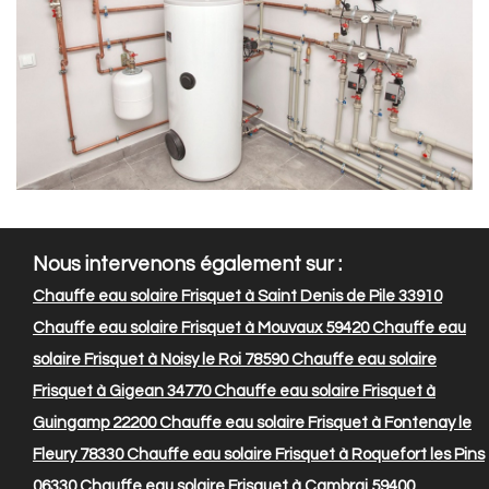
Nous intervenons également sur :
Chauffe eau solaire Frisquet à Saint Denis de Pile 33910
Chauffe eau solaire Frisquet à Mouvaux 59420
Chauffe eau
solaire Frisquet à Noisy le Roi 78590
Chauffe eau solaire
Frisquet à Gigean 34770
Chauffe eau solaire Frisquet à
Guingamp 22200
Chauffe eau solaire Frisquet à Fontenay le
Fleury 78330
Chauffe eau solaire Frisquet à Roquefort les Pins
06330
Chauffe eau solaire Frisquet à Cambrai 59400